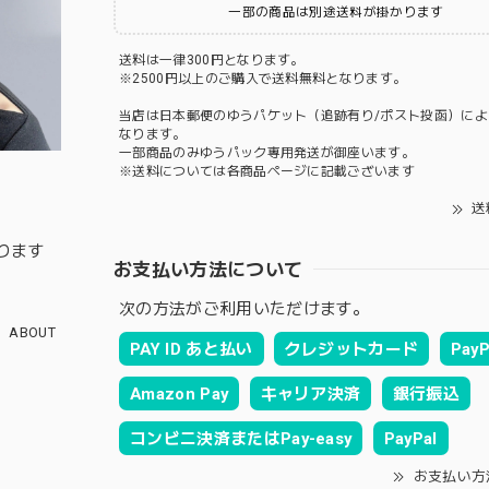
一部の商品は別途送料が掛かります
送料は一律300円となります。
※2500円以上のご購入で送料無料となります。
当店は日本郵便のゆうパケット（追跡有り/ポスト投函）によ
なります。
一部商品のみゆうパック専用発送が御座います。
※送料については各商品ページに記載ございます
送
ります
お支払い方法について
次の方法がご利用いただけます。
ABOUT
PAY ID あと払い
クレジットカード
PayP
Amazon Pay
キャリア決済
銀行振込
コンビニ決済またはPay-easy
PayPal
お支払い方