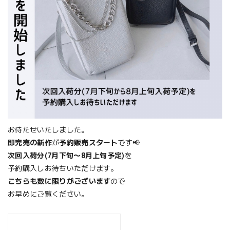
お待たせいたしました。
即完売の新作
が
予約販売スタート
です📢
次回入荷分
(7月下旬〜8月上旬予定)
を
予約購入し
お待ちいただけます。
こちらも数に限りがございます
ので
お早めにご覧ください。