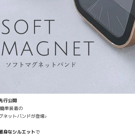
先行公開
 簡単装着の
グネットバンドが登場♪
細身なシルエット
で