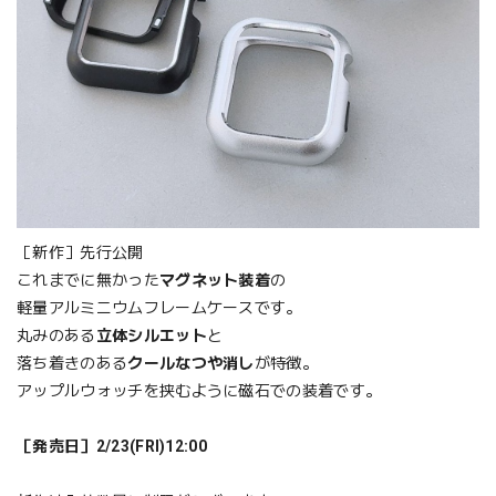
［新作］先行公開
これまでに無かった
マグネット装着
の
軽量アルミニウムフレームケースです。
丸みのある
立体シルエット
と
落ち着きのある
クールなつや消し
が特徴。
アップルウォッチを挟むように磁石での装着です。
［発売日］2/23(FRI)12:00