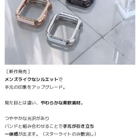
［新作発売］
メンズライクなシルエット
で
手元の印象をアップグレード。
見た目とは違い、
やわらかな柔軟素材
。
つややかな光沢があり
バンドと組み合わせることで
手元が引き立ち
一体感
が出ます。（スターライトのみ艶消し）