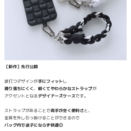
［新作］先行公開
波打つデザインが
手にフィット
し
滑り落ちにくく
、
軽くてやわらかなストラップ
が
アクセントとなる
デザイナーズケース
です。
ストラップがあることで
両手が空く便利さ
と、
金具を外し引っ掛けることができるので
バッグ内で迷子にならず快適◎