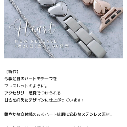
【新作】
今季注目のハート
モチーフを
ブレスレットのように。
アクセサリー感覚
でつけられる
甘さを抑えたデザイン
に仕上がっています♪
艶やかな立体感
のあるハートは
肌に安心なステンレス
素材。