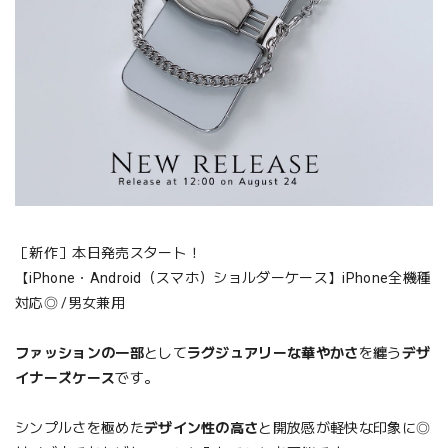
［新作］本日発売スタート！
【iPhone・Android（スマホ）ショルダーケース】iPhone全機種
対応◎ /男女兼用
ファッションの一部
として
ラグジュアリーな華やかさ
を纏う
デザ
イナーズケース
です。
シンプルさを極めた
デザイン性の高さ
と開放感が軽快な印象に◎