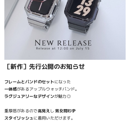
［新作］先行公開のお知らせ
フレームとバンドのセット
になった
一体感
があるアップルウォッチバンド。
ラグジュアリーなデザイン
が魅力◎
重厚感があるので
高見え
し
男女問わず
スタイリッシュ
に着用いただけます。