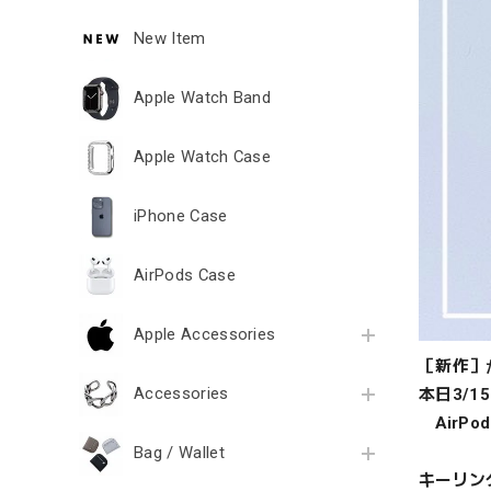
New Item
Apple Watch Band
Apple Watch Case
iPhone Case
AirPods Case
Apple Accessories
［新作］
Accessories
本日3/1
AirPod
Bag / Wallet
キーリン