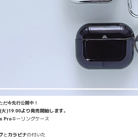
ただ今先行公開中！
5(火)19:00より発売開始します
。
s Pro
キーリングケース
グ
と
カラビナ
の付いた