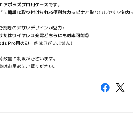
エアポッズプロ用ケース
です。
どに
簡単に取り付けられる便利なカラビナ
と取り出しやすい
旬カ
で飽きの来ないデザインが魅力♪
またはワイヤレス充電どちらにも対応可能◎
Pods Pro用のみ
。他はございません）
荷数量に制限がございます。
際はお早めにご覧ください。