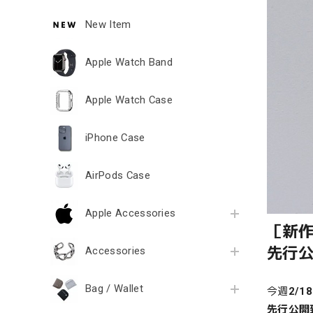
New Item
Apple Watch Band
Apple Watch Case
iPhone Case
AirPods Case
Apple Accessories
［新
先行
Accessories
Bag / Wallet
今週
2/1
先行公開