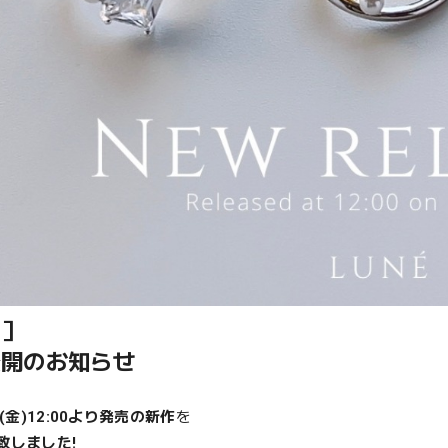
作］
公開のお知らせ
8(金)12:00より発売の新作
を
致しました!