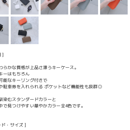
 ]
わらかな質感が上品さ漂うキーケース。
キーはもちろん
可能なキーリング付きで
や駐車券を入れられる ポケットなど機能性も抜群◎
馴染むスタンダードカラーと
中で見つけやすい華やかカラー全4色です。
ード・サイズ ]