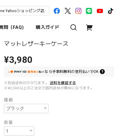
une Yahooショッピング店
問（FAQ)
購入ガイド
マットレザーキーケース
¥3,980
なら
手数料無料の
翌月払いでOK
※別途送料がかかります。
送料を確認する
※¥2,500以上のご注文で国内送料が無料になります。
種類
数量