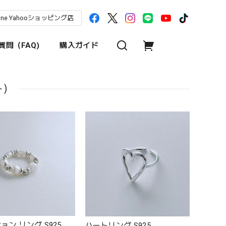
une Yahooショッピング店
問（FAQ)
購入ガイド
ー）
ョン リング S925
ハートリング S925